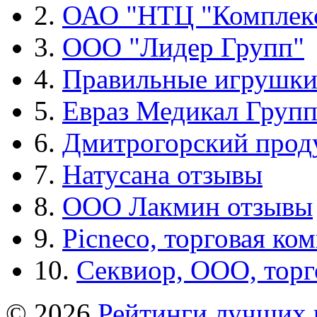
2.
ОАО "НТЦ "Комплек
3.
ООО "Лидер Групп"
4.
Правильные игрушк
5.
Евраз Медикал Груп
6.
Дмитрогорский прод
7.
Натусана отзывы
8.
ООО Лакмин отзывы
9.
Picneco, торговая ко
10.
Секвиор, ООО, тор
© 2026
Рейтинги лучших 