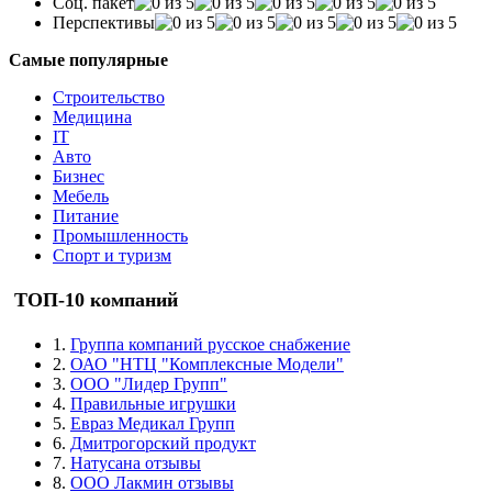
Соц. пакет
Перспективы
Самые популярные
Строительство
Медицина
IT
Авто
Бизнес
Мебель
Питание
Промышленность
Спорт и туризм
ТОП-10 компаний
1.
Группа компаний русское снабжение
2.
ОАО "НТЦ "Комплексные Модели"
3.
ООО "Лидер Групп"
4.
Правильные игрушки
5.
Евраз Медикал Групп
6.
Дмитрогорский продукт
7.
Натусана отзывы
8.
ООО Лакмин отзывы