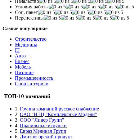
Начальство
Условия работы
Соц. пакет
Перспективы
Самые популярные
Строительство
Медицина
IT
Авто
Бизнес
Мебель
Питание
Промышленность
Спорт и туризм
ТОП-10 компаний
1.
Группа компаний русское снабжение
2.
ОАО "НТЦ "Комплексные Модели"
3.
ООО "Лидер Групп"
4.
Правильные игрушки
5.
Евраз Медикал Групп
6.
Дмитрогорский продукт