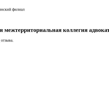
хинский филиал
я межтерриториальная коллегия адвок
 отзыва.