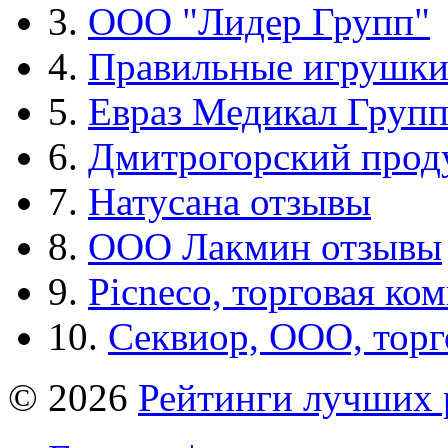
3.
ООО "Лидер Групп"
4.
Правильные игрушк
5.
Евраз Медикал Груп
6.
Дмитрогорский прод
7.
Натусана отзывы
8.
ООО Лакмин отзывы
9.
Picneco, торговая ко
10.
Секвиор, ООО, тор
© 2026
Рейтинги лучших 