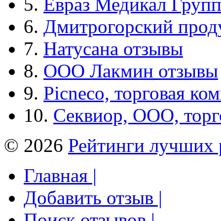
5.
Евраз Медикал Груп
6.
Дмитрогорский прод
7.
Натусана отзывы
8.
ООО Лакмин отзывы
9.
Picneco, торговая ко
10.
Секвиор, ООО, тор
© 2026
Рейтинги лучших 
Главная |
Добавить отзыв |
Поиск отзывов |