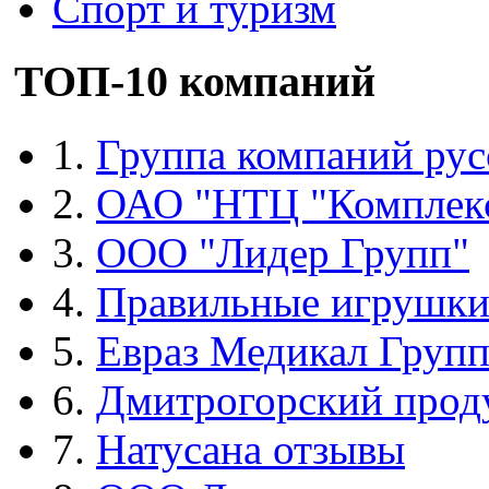
Спорт и туризм
ТОП-10 компаний
1.
Группа компаний рус
2.
ОАО "НТЦ "Комплек
3.
ООО "Лидер Групп"
4.
Правильные игрушк
5.
Евраз Медикал Груп
6.
Дмитрогорский прод
7.
Натусана отзывы