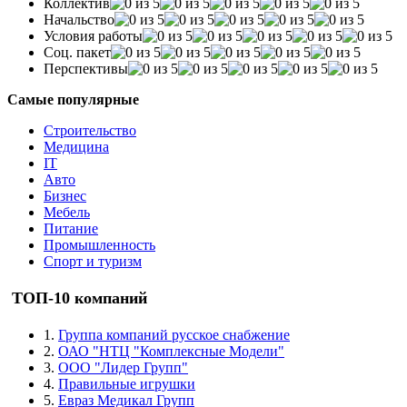
Коллектив
Начальство
Условия работы
Соц. пакет
Перспективы
Самые популярные
Строительство
Медицина
IT
Авто
Бизнес
Мебель
Питание
Промышленность
Спорт и туризм
ТОП-10 компаний
1.
Группа компаний русское снабжение
2.
ОАО "НТЦ "Комплексные Модели"
3.
ООО "Лидер Групп"
4.
Правильные игрушки
5.
Евраз Медикал Групп