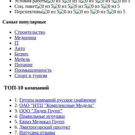
Условия работы
Соц. пакет
Перспективы
Самые популярные
Строительство
Медицина
IT
Авто
Бизнес
Мебель
Питание
Промышленность
Спорт и туризм
ТОП-10 компаний
1.
Группа компаний русское снабжение
2.
ОАО "НТЦ "Комплексные Модели"
3.
ООО "Лидер Групп"
4.
Правильные игрушки
5.
Евраз Медикал Групп
6.
Дмитрогорский продукт
7.
Натусана отзывы