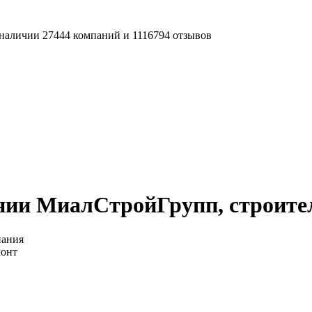
наличии 27444 компаний и 1116794 отзывов
нии МиалСтройГрупп, строите
пания
монт