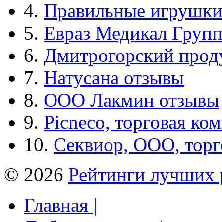
4.
Правильные игрушк
5.
Евраз Медикал Груп
6.
Дмитрогорский прод
7.
Натусана отзывы
8.
ООО Лакмин отзывы
9.
Picneco, торговая ко
10.
Секвиор, ООО, тор
© 2026
Рейтинги лучших 
Главная |