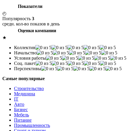
Показатели
◴
Популярность
3
средн. кол-во показов в день
Оценки компании
★
Коллектив
Начальство
Условия работы
Соц. пакет
Перспективы
Самые популярные
Строительство
Медицина
IT
Авто
Бизнес
Мебель
Питание
Промышленность
Спорт и туризм