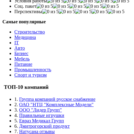
Условия работы
Соц. пакет
Перспективы
Самые популярные
Строительство
Медицина
IT
Авто
Бизнес
Мебель
Питание
Промышленность
Спорт и туризм
ТОП-10 компаний
1.
Группа компаний русское снабжение
2.
ОАО "НТЦ "Комплексные Модели"
3.
ООО "Лидер Групп"
4.
Правильные игрушки
5.
Евраз Медикал Групп
6.
Дмитрогорский продукт
7.
Натусана отзывы