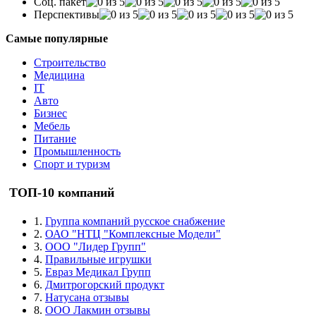
Соц. пакет
Перспективы
Самые популярные
Строительство
Медицина
IT
Авто
Бизнес
Мебель
Питание
Промышленность
Спорт и туризм
ТОП-10 компаний
1.
Группа компаний русское снабжение
2.
ОАО "НТЦ "Комплексные Модели"
3.
ООО "Лидер Групп"
4.
Правильные игрушки
5.
Евраз Медикал Групп
6.
Дмитрогорский продукт
7.
Натусана отзывы
8.
ООО Лакмин отзывы