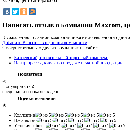
Maxrom, центр авторазбора
Написать отзыв о компании Maxrom, ц
К сожалению, о данной компании пока не добавлено ни одного
Добавить Ваш отзыв о данной компании »
Смотрите отзывы о других компаниях на сайте:
Битцевский, строительный торговый комплекс
Центр прессы, киоск по продаже печатной продукции
Показатели
◴
Популярность
2
средн. кол-во показов в день
Оценки компании
★
Коллектив
Начальство
Условия работы