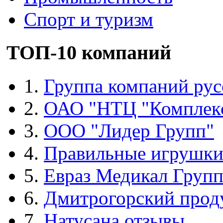
Спорт и туризм
ТОП-10 компаний
1.
Группа компаний рус
2.
ОАО "НТЦ "Комплек
3.
ООО "Лидер Групп"
4.
Правильные игрушк
5.
Евраз Медикал Груп
6.
Дмитрогорский прод
7.
Натусана отзывы