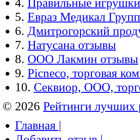
4.
Правильные игрушк
5.
Евраз Медикал Груп
6.
Дмитрогорский прод
7.
Натусана отзывы
8.
ООО Лакмин отзывы
9.
Picneco, торговая ко
10.
Секвиор, ООО, тор
© 2026
Рейтинги лучших 
Главная |
Добавить отзыв |