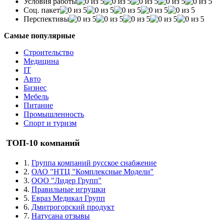
Условия работы
Соц. пакет
Перспективы
Самые популярные
Строительство
Медицина
IT
Авто
Бизнес
Мебель
Питание
Промышленность
Спорт и туризм
ТОП-10 компаний
1.
Группа компаний русское снабжение
2.
ОАО "НТЦ "Комплексные Модели"
3.
ООО "Лидер Групп"
4.
Правильные игрушки
5.
Евраз Медикал Групп
6.
Дмитрогорский продукт
7.
Натусана отзывы