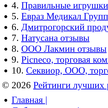
4.
Правильные игрушк
5.
Евраз Медикал Груп
6.
Дмитрогорский прод
7.
Натусана отзывы
8.
ООО Лакмин отзывы
9.
Picneco, торговая ко
10.
Секвиор, ООО, тор
© 2026
Рейтинги лучших 
Главная |