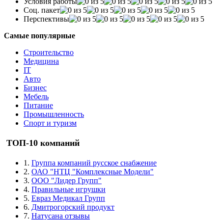
Условия работы
Соц. пакет
Перспективы
Самые популярные
Строительство
Медицина
IT
Авто
Бизнес
Мебель
Питание
Промышленность
Спорт и туризм
ТОП-10 компаний
1.
Группа компаний русское снабжение
2.
ОАО "НТЦ "Комплексные Модели"
3.
ООО "Лидер Групп"
4.
Правильные игрушки
5.
Евраз Медикал Групп
6.
Дмитрогорский продукт
7.
Натусана отзывы