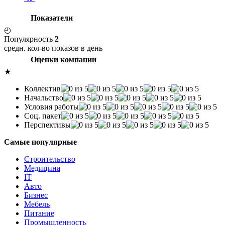
Показатели
◴
Популярность
2
средн. кол-во показов в день
Оценки компании
★
Коллектив
Начальство
Условия работы
Соц. пакет
Перспективы
Самые популярные
Строительство
Медицина
IT
Авто
Бизнес
Мебель
Питание
Промышленность