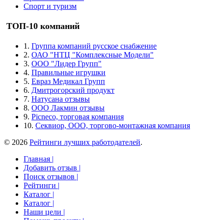
Спорт и туризм
ТОП-10 компаний
1.
Группа компаний русское снабжение
2.
ОАО "НТЦ "Комплексные Модели"
3.
ООО "Лидер Групп"
4.
Правильные игрушки
5.
Евраз Медикал Групп
6.
Дмитрогорский продукт
7.
Натусана отзывы
8.
ООО Лакмин отзывы
9.
Picneco, торговая компания
10.
Секвиор, ООО, торгово-монтажная компания
© 2026
Рейтинги лучших работодателей
.
Главная |
Добавить отзыв |
Поиск отзывов |
Рейтинги |
Каталог |
Каталог |
Наши цели |