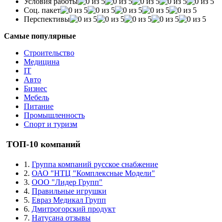
Условия работы
Соц. пакет
Перспективы
Самые популярные
Строительство
Медицина
IT
Авто
Бизнес
Мебель
Питание
Промышленность
Спорт и туризм
ТОП-10 компаний
1.
Группа компаний русское снабжение
2.
ОАО "НТЦ "Комплексные Модели"
3.
ООО "Лидер Групп"
4.
Правильные игрушки
5.
Евраз Медикал Групп
6.
Дмитрогорский продукт
7.
Натусана отзывы