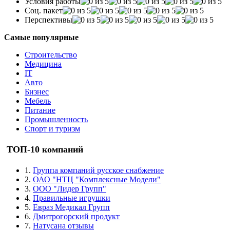
Условия работы
Соц. пакет
Перспективы
Самые популярные
Строительство
Медицина
IT
Авто
Бизнес
Мебель
Питание
Промышленность
Спорт и туризм
ТОП-10 компаний
1.
Группа компаний русское снабжение
2.
ОАО "НТЦ "Комплексные Модели"
3.
ООО "Лидер Групп"
4.
Правильные игрушки
5.
Евраз Медикал Групп
6.
Дмитрогорский продукт
7.
Натусана отзывы