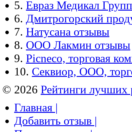
5.
Евраз Медикал Груп
6.
Дмитрогорский прод
7.
Натусана отзывы
8.
ООО Лакмин отзывы
9.
Picneco, торговая ко
10.
Секвиор, ООО, тор
© 2026
Рейтинги лучших 
Главная |
Добавить отзыв |