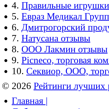
4.
Правильные игрушк
5.
Евраз Медикал Груп
6.
Дмитрогорский прод
7.
Натусана отзывы
8.
ООО Лакмин отзывы
9.
Picneco, торговая ко
10.
Секвиор, ООО, тор
© 2026
Рейтинги лучших 
Главная |