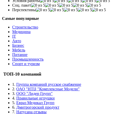
Условия работы
Соц. пакет
Перспективы
Самые популярные
Строительство
Медицина
IT
Авто
Бизнес
Мебель
Питание
Промышленность
Спорт и туризм
ТОП-10 компаний
1.
Группа компаний русское снабжение
2.
ОАО "НТЦ "Комплексные Модели"
3.
ООО "Лидер Групп"
4.
Правильные игрушки
5.
Евраз Медикал Групп
6.
Дмитрогорский продукт
7.
Натусана отзывы