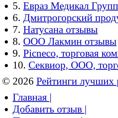
5.
Евраз Медикал Груп
6.
Дмитрогорский прод
7.
Натусана отзывы
8.
ООО Лакмин отзывы
9.
Picneco, торговая ко
10.
Секвиор, ООО, тор
© 2026
Рейтинги лучших 
Главная |
Добавить отзыв |