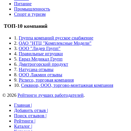
Питание
Промышленность
Спорт и туризм
ТОП-10 компаний
1.
Группа компаний русское снабжение
2.
ОАО "НТЦ "Комплексные Модели"
3.
ООО "Лидер Групп"
4.
Правильные игрушки
5.
Евраз Медикал Групп
6.
Дмитрогорский продукт
7.
Натусана отзывы
8.
ООО Лакмин отзывы
9.
Picneco, торговая компания
10.
Секвиор, ООО, торгово-монтажная компания
© 2026
Рейтинги лучших работодателей
.
Главная |
Добавить отзыв |
Поиск отзывов |
Рейтинги |
Каталог |