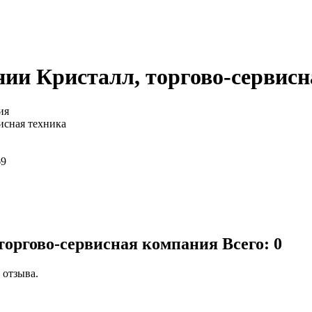
ии Кристалл, торгово-сервис
ия
исная техника
69
 торгово-сервисная компания
Всего: 0
 отзыва.