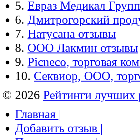
5.
Евраз Медикал Груп
6.
Дмитрогорский прод
7.
Натусана отзывы
8.
ООО Лакмин отзывы
9.
Picneco, торговая ко
10.
Секвиор, ООО, тор
© 2026
Рейтинги лучших 
Главная |
Добавить отзыв |