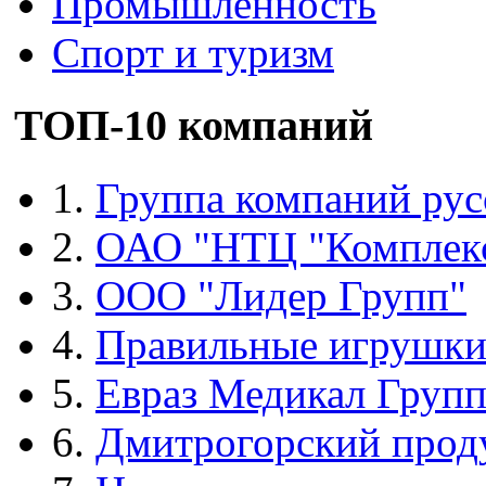
Промышленность
Спорт и туризм
ТОП-10 компаний
1.
Группа компаний рус
2.
ОАО "НТЦ "Комплек
3.
ООО "Лидер Групп"
4.
Правильные игрушк
5.
Евраз Медикал Груп
6.
Дмитрогорский прод