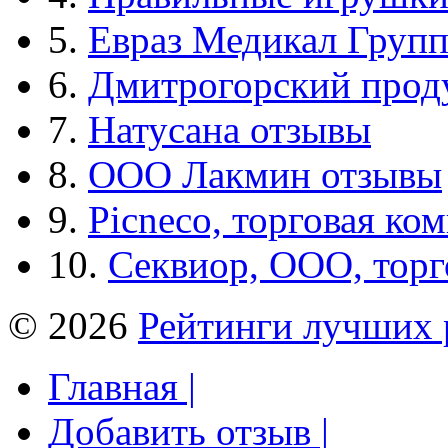
5.
Евраз Медикал Груп
6.
Дмитрогорский прод
7.
Натусана отзывы
8.
ООО Лакмин отзывы
9.
Picneco, торговая ко
10.
Секвиор, ООО, тор
© 2026
Рейтинги лучших 
Главная |
Добавить отзыв |