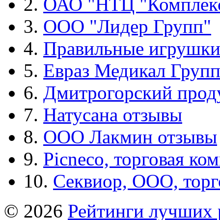
2.
ОАО "НТЦ "Комплек
3.
ООО "Лидер Групп"
4.
Правильные игрушк
5.
Евраз Медикал Груп
6.
Дмитрогорский прод
7.
Натусана отзывы
8.
ООО Лакмин отзывы
9.
Picneco, торговая ко
10.
Секвиор, ООО, тор
© 2026
Рейтинги лучших 