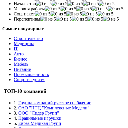
Начальство
Условия работы
Соц. пакет
Перспективы
Самые популярные
Строительство
Медицина
IT
Авто
Бизнес
Мебель
Питание
Промышленность
Спорт и туризм
ТОП-10 компаний
1.
Группа компаний русское снабжение
2.
ОАО "НТЦ "Комплексные Модели"
3.
ООО "Лидер Групп"
4.
Правильные игрушки
5.
Евраз Медикал Групп