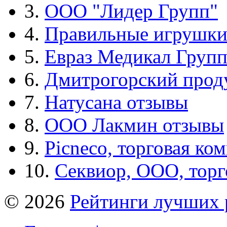
3.
ООО "Лидер Групп"
4.
Правильные игрушк
5.
Евраз Медикал Груп
6.
Дмитрогорский прод
7.
Натусана отзывы
8.
ООО Лакмин отзывы
9.
Picneco, торговая ко
10.
Секвиор, ООО, тор
© 2026
Рейтинги лучших 