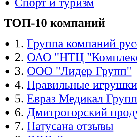
Спорт и туризм
ТОП-10 компаний
1.
Группа компаний рус
2.
ОАО "НТЦ "Комплек
3.
ООО "Лидер Групп"
4.
Правильные игрушк
5.
Евраз Медикал Груп
6.
Дмитрогорский прод
7.
Натусана отзывы