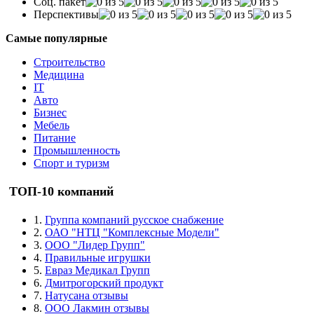
Соц. пакет
Перспективы
Самые популярные
Строительство
Медицина
IT
Авто
Бизнес
Мебель
Питание
Промышленность
Спорт и туризм
ТОП-10 компаний
1.
Группа компаний русское снабжение
2.
ОАО "НТЦ "Комплексные Модели"
3.
ООО "Лидер Групп"
4.
Правильные игрушки
5.
Евраз Медикал Групп
6.
Дмитрогорский продукт
7.
Натусана отзывы
8.
ООО Лакмин отзывы