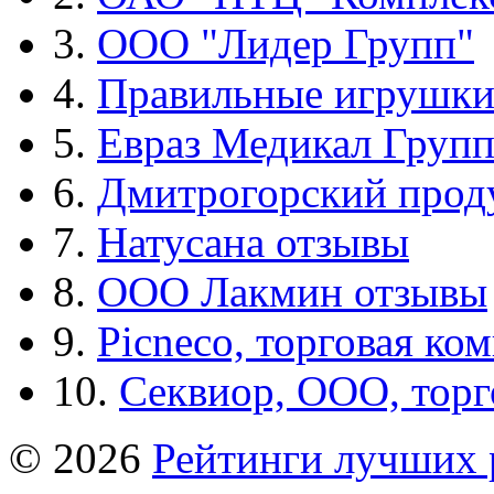
3.
ООО "Лидер Групп"
4.
Правильные игрушк
5.
Евраз Медикал Груп
6.
Дмитрогорский прод
7.
Натусана отзывы
8.
ООО Лакмин отзывы
9.
Picneco, торговая ко
10.
Секвиор, ООО, тор
© 2026
Рейтинги лучших 