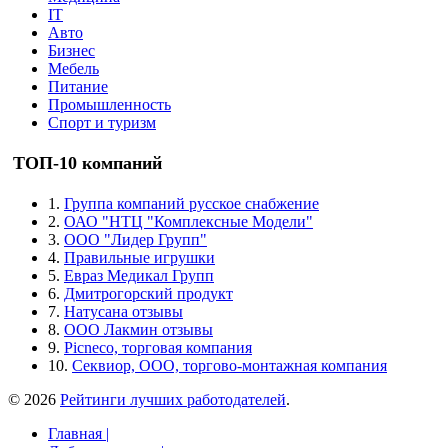
IT
Авто
Бизнес
Мебель
Питание
Промышленность
Спорт и туризм
ТОП-10 компаний
1.
Группа компаний русское снабжение
2.
ОАО "НТЦ "Комплексные Модели"
3.
ООО "Лидер Групп"
4.
Правильные игрушки
5.
Евраз Медикал Групп
6.
Дмитрогорский продукт
7.
Натусана отзывы
8.
ООО Лакмин отзывы
9.
Picneco, торговая компания
10.
Секвиор, ООО, торгово-монтажная компания
© 2026
Рейтинги лучших работодателей
.
Главная |