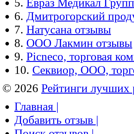
5.
Евраз Медикал Груп
6.
Дмитрогорский прод
7.
Натусана отзывы
8.
ООО Лакмин отзывы
9.
Picneco, торговая ко
10.
Секвиор, ООО, тор
© 2026
Рейтинги лучших 
Главная |
Добавить отзыв |
Поиск отзывов |