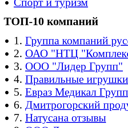
Спорт и туризм
ТОП-10 компаний
1.
Группа компаний рус
2.
ОАО "НТЦ "Комплек
3.
ООО "Лидер Групп"
4.
Правильные игрушк
5.
Евраз Медикал Груп
6.
Дмитрогорский прод
7.
Натусана отзывы