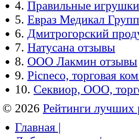
4.
Правильные игрушк
5.
Евраз Медикал Груп
6.
Дмитрогорский прод
7.
Натусана отзывы
8.
ООО Лакмин отзывы
9.
Picneco, торговая ко
10.
Секвиор, ООО, тор
© 2026
Рейтинги лучших 
Главная |