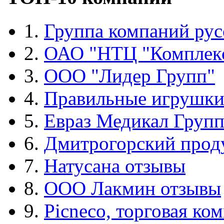
1.
Группа компаний рус
2.
ОАО "НТЦ "Комплек
3.
ООО "Лидер Групп"
4.
Правильные игрушк
5.
Евраз Медикал Груп
6.
Дмитрогорский прод
7.
Натусана отзывы
8.
ООО Лакмин отзывы
9.
Picneco, торговая ко