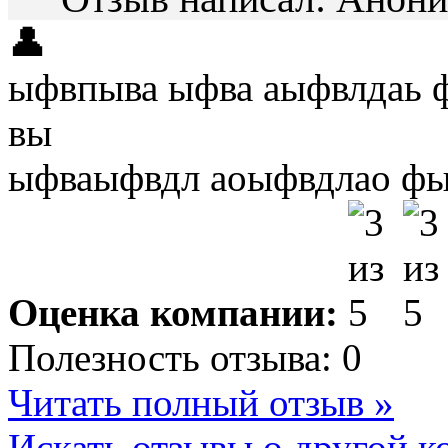
👤
ыфвпыва ыфва аыфвлдаь 
вы
ыфваыфвдл аоыфвдлао фы
Оценка компании:
Полезность отзыва:
0
Читать полный отзыв »
Искать отзывы о другой к