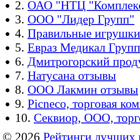
2.
ОАО "НТЦ "Комплек
3.
ООО "Лидер Групп"
4.
Правильные игрушк
5.
Евраз Медикал Груп
6.
Дмитрогорский прод
7.
Натусана отзывы
8.
ООО Лакмин отзывы
9.
Picneco, торговая ко
10.
Секвиор, ООО, тор
© 2026
Рейтинги лучших 