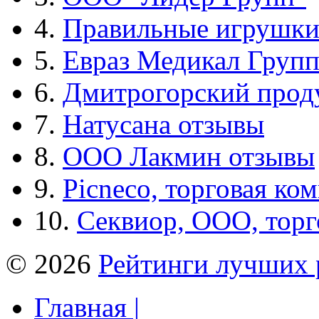
4.
Правильные игрушк
5.
Евраз Медикал Груп
6.
Дмитрогорский прод
7.
Натусана отзывы
8.
ООО Лакмин отзывы
9.
Picneco, торговая ко
10.
Секвиор, ООО, тор
© 2026
Рейтинги лучших 
Главная |