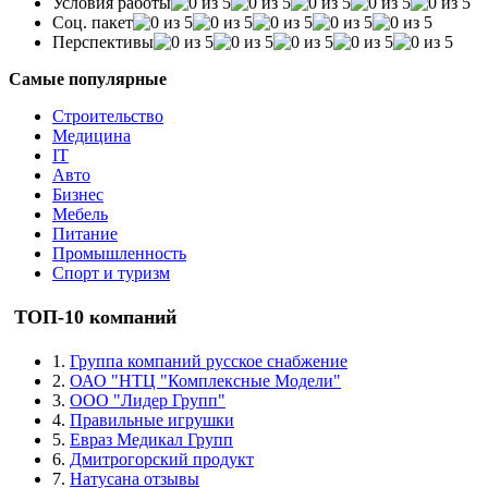
Условия работы
Соц. пакет
Перспективы
Самые популярные
Строительство
Медицина
IT
Авто
Бизнес
Мебель
Питание
Промышленность
Спорт и туризм
ТОП-10 компаний
1.
Группа компаний русское снабжение
2.
ОАО "НТЦ "Комплексные Модели"
3.
ООО "Лидер Групп"
4.
Правильные игрушки
5.
Евраз Медикал Групп
6.
Дмитрогорский продукт
7.
Натусана отзывы