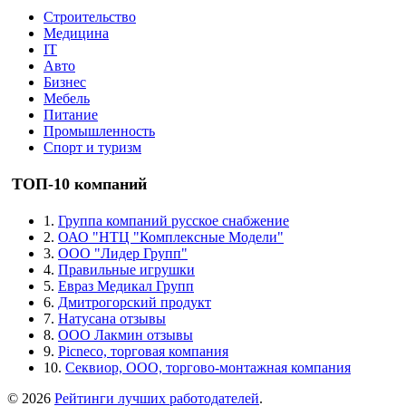
Строительство
Медицина
IT
Авто
Бизнес
Мебель
Питание
Промышленность
Спорт и туризм
ТОП-10 компаний
1.
Группа компаний русское снабжение
2.
ОАО "НТЦ "Комплексные Модели"
3.
ООО "Лидер Групп"
4.
Правильные игрушки
5.
Евраз Медикал Групп
6.
Дмитрогорский продукт
7.
Натусана отзывы
8.
ООО Лакмин отзывы
9.
Picneco, торговая компания
10.
Секвиор, ООО, торгово-монтажная компания
© 2026
Рейтинги лучших работодателей
.