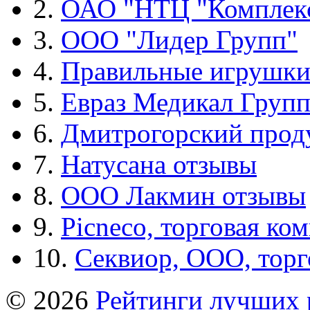
2.
ОАО "НТЦ "Комплек
3.
ООО "Лидер Групп"
4.
Правильные игрушк
5.
Евраз Медикал Груп
6.
Дмитрогорский прод
7.
Натусана отзывы
8.
ООО Лакмин отзывы
9.
Picneco, торговая ко
10.
Секвиор, ООО, тор
© 2026
Рейтинги лучших 