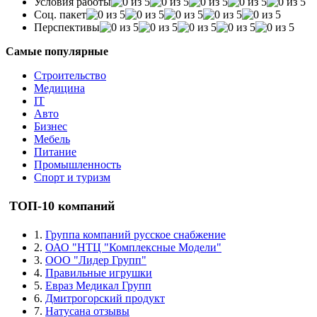
Условия работы
Соц. пакет
Перспективы
Самые популярные
Строительство
Медицина
IT
Авто
Бизнес
Мебель
Питание
Промышленность
Спорт и туризм
ТОП-10 компаний
1.
Группа компаний русское снабжение
2.
ОАО "НТЦ "Комплексные Модели"
3.
ООО "Лидер Групп"
4.
Правильные игрушки
5.
Евраз Медикал Групп
6.
Дмитрогорский продукт
7.
Натусана отзывы