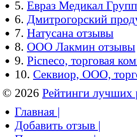
5.
Евраз Медикал Груп
6.
Дмитрогорский прод
7.
Натусана отзывы
8.
ООО Лакмин отзывы
9.
Picneco, торговая ко
10.
Секвиор, ООО, тор
© 2026
Рейтинги лучших 
Главная |
Добавить отзыв |