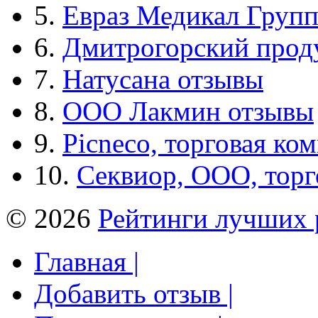
5.
Евраз Медикал Груп
6.
Дмитрогорский прод
7.
Натусана отзывы
8.
ООО Лакмин отзывы
9.
Picneco, торговая ко
10.
Секвиор, ООО, тор
© 2026
Рейтинги лучших 
Главная |
Добавить отзыв |