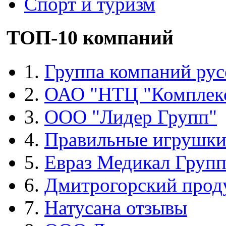
Спорт и туризм
ТОП-10 компаний
1.
Группа компаний рус
2.
ОАО "НТЦ "Комплек
3.
ООО "Лидер Групп"
4.
Правильные игрушк
5.
Евраз Медикал Груп
6.
Дмитрогорский прод
7.
Натусана отзывы