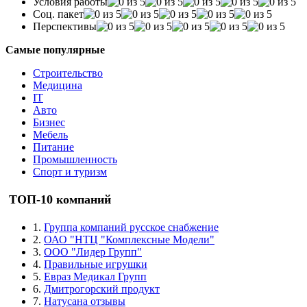
Условия работы
Соц. пакет
Перспективы
Самые популярные
Строительство
Медицина
IT
Авто
Бизнес
Мебель
Питание
Промышленность
Спорт и туризм
ТОП-10 компаний
1.
Группа компаний русское снабжение
2.
ОАО "НТЦ "Комплексные Модели"
3.
ООО "Лидер Групп"
4.
Правильные игрушки
5.
Евраз Медикал Групп
6.
Дмитрогорский продукт
7.
Натусана отзывы