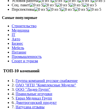
Условия работы
Соц. пакет
Перспективы
Самые популярные
Строительство
Медицина
IT
Авто
Бизнес
Мебель
Питание
Промышленность
Спорт и туризм
ТОП-10 компаний
1.
Группа компаний русское снабжение
2.
ОАО "НТЦ "Комплексные Модели"
3.
ООО "Лидер Групп"
4.
Правильные игрушки
5.
Евраз Медикал Групп
6.
Дмитрогорский продукт
7.
Натусана отзывы